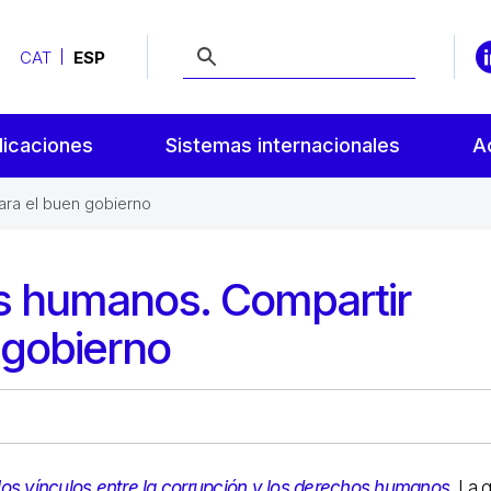
CAT
ESP
licaciones
Sistemas internacionales
A
ra el buen gobierno
s humanos. Compartir
 gobierno
los vínculos entre la corrupción y los derechos humanos
. La 