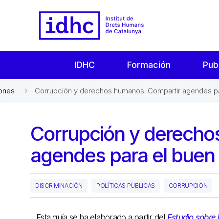
IDHC
Formación
Pub
iones
Corrupción y derechos humanos. Compartir agendes pa
Corrupción y derecho
agendes para el buen
DISCRIMINACIÓN
POLÍTICAS PÚBLICAS
CORRUPCIÓN
Esta guía se ha elaborado a partir del
Estudio sobre 