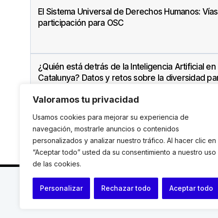
El Sistema Universal de Derechos Humanos: Vía
participación para OSC
¿Quién está detrás de la Inteligencia Artificial en
Catalunya? Datos y retos sobre la diversidad par
reducción de sesgos discriminatorios
Valoramos tu privacidad
Usamos cookies para mejorar su experiencia de
navegación, mostrarle anuncios o contenidos
personalizados y analizar nuestro tráfico. Al hacer clic en
“Aceptar todo” usted da su consentimiento a nuestro uso
de las cookies.
C. Avinyó 44, 2n | 08002 Barcelona |
T.: +34 93 119
Personalizar
Rechazar todo
Aceptar todo
© Institut de Drets Humans de Catalunya.