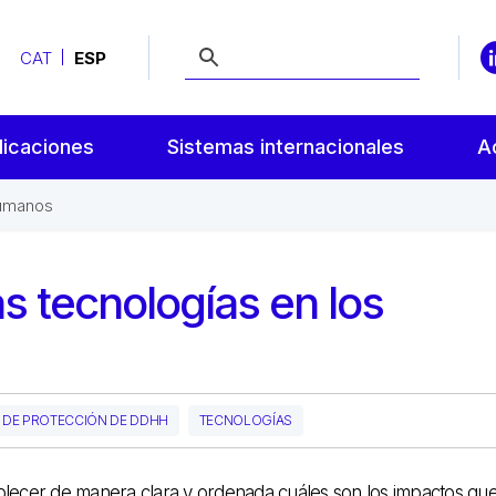
CAT
ESP
licaciones
Sistemas internacionales
A
humanos
s tecnologías en los
L DE PROTECCIÓN DE DDHH
TECNOLOGÍAS
blecer de manera clara y ordenada cuáles son los impactos qu