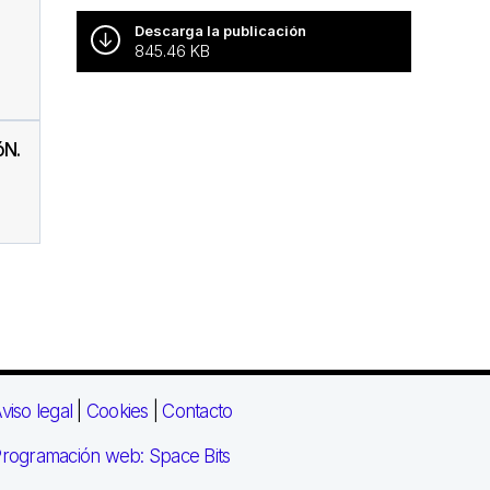
Descarga la publicación
845.46 KB
óN.
viso legal
|
Cookies
|
Contacto
rogramación web: Space Bits