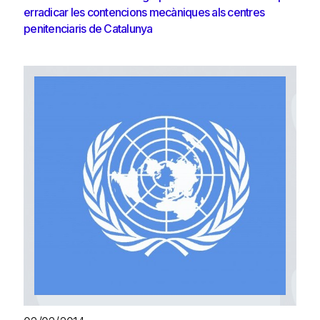
erradicar les contencions mecàniques als centres
penitenciaris de Catalunya