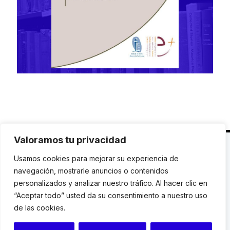
Valoramos tu privacidad
C. Avinyó 44, 2n | 08002 Barcelona |
T.: +34 93
Usamos cookies para mejorar su experiencia de
119 03 72
|
institut@idhc.org
navegación, mostrarle anuncios o contenidos
personalizados y analizar nuestro tráfico. Al hacer clic en
© Institut de Drets Humans de Catalunya.
“Aceptar todo” usted da su consentimiento a nuestro uso
de las cookies.
Aviso legal
|
Cookies
|
Contacto