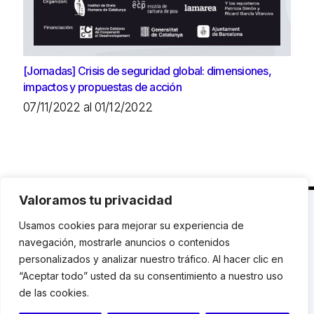
[Jornadas] Crisis de seguridad global: dimensiones,
impactos y propuestas de acción
07/11/2022 al 01/12/2022
Valoramos tu privacidad
C. Avinyó 44, 2n | 08002 Barcelona |
T.: +34 93
Usamos cookies para mejorar su experiencia de
119 03 72
|
institut@idhc.org
navegación, mostrarle anuncios o contenidos
personalizados y analizar nuestro tráfico. Al hacer clic en
© Institut de Drets Humans de Catalunya.
“Aceptar todo” usted da su consentimiento a nuestro uso
de las cookies.
Aviso legal
|
Cookies
|
Contacto