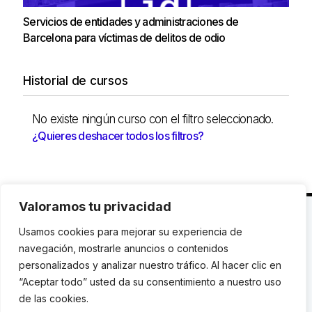
Servicios de entidades y administraciones de
Barcelona para víctimas de delitos de odio
Historial de cursos
No existe ningún curso con el filtro seleccionado.
¿Quieres deshacer todos los filtros?
Valoramos tu privacidad
C. Avinyó 44, 2n | 08002 Barcelona |
T.: +34 93
Usamos cookies para mejorar su experiencia de
119 03 72
|
institut@idhc.org
navegación, mostrarle anuncios o contenidos
personalizados y analizar nuestro tráfico. Al hacer clic en
© Institut de Drets Humans de Catalunya.
“Aceptar todo” usted da su consentimiento a nuestro uso
de las cookies.