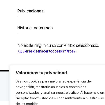
Publicaciones
Historial de cursos
No existe ningún curso con el filtro seleccionado.
¿Quieres deshacer todos los filtros?
Valoramos tu privacidad
C. Avinyó 44, 2n | 08002 Barcelona |
T.: +34 93 119
Usamos cookies para mejorar su experiencia de
navegación, mostrarle anuncios o contenidos
© Institut de Drets Humans de Catalunya.
personalizados y analizar nuestro tráfico. Al hacer clic en
“Aceptar todo” usted da su consentimiento a nuestro uso
de las cookies.