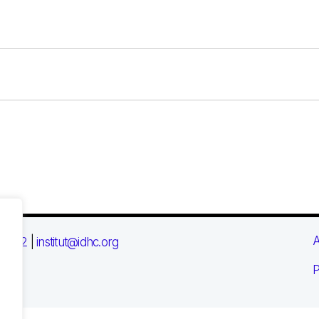
A
 03 72
|
institut@idhc.org
P