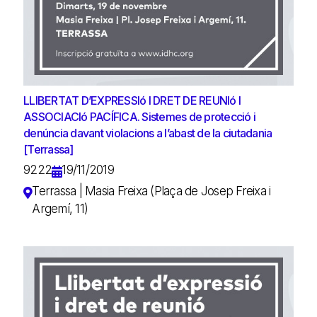
LLIBERTAT D’EXPRESSIó I DRET DE REUNIó I
ASSOCIACIó PACÍFICA. Sistemes de protecció i
denúncia davant violacions a l’abast de la ciutadania
[Terrassa]
9222
19/11/2019
Terrassa | Masia Freixa (Plaça de Josep Freixa i
Argemí, 11)