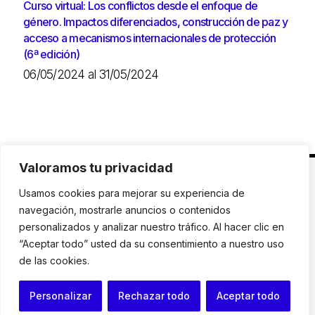
Curso virtual: Los conflictos desde el enfoque de
género. Impactos diferenciados, construcción de paz y
acceso a mecanismos internacionales de protección
(6ª edición)
06/05/2024 al 31/05/2024
Valoramos tu privacidad
C. Avinyó 44, 2n | 08002 Barcelona |
T.: +34 93
Usamos cookies para mejorar su experiencia de
119 03 72
|
institut@idhc.org
navegación, mostrarle anuncios o contenidos
personalizados y analizar nuestro tráfico. Al hacer clic en
© Institut de Drets Humans de Catalunya.
“Aceptar todo” usted da su consentimiento a nuestro uso
de las cookies.
Aviso legal
|
Cookies
|
Contacto
Personalizar
Rechazar todo
Aceptar todo
Programación web: Space Bits