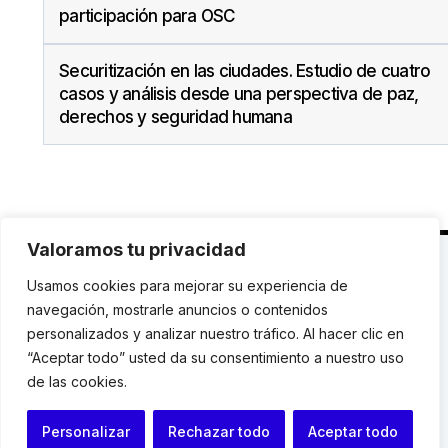
participación para OSC
Securitización en las ciudades. Estudio de cuatro
casos y análisis desde una perspectiva de paz,
derechos y seguridad humana
Valoramos tu privacidad
C. Avinyó 44, 2n | 08002 Barcelona |
T.: +34 93
Usamos cookies para mejorar su experiencia de
119 03 72
|
institut@idhc.org
navegación, mostrarle anuncios o contenidos
personalizados y analizar nuestro tráfico. Al hacer clic en
© Institut de Drets Humans de Catalunya.
“Aceptar todo” usted da su consentimiento a nuestro uso
de las cookies.
Aviso legal
|
Cookies
|
Contacto
Personalizar
Rechazar todo
Aceptar todo
Programación web: Space Bits