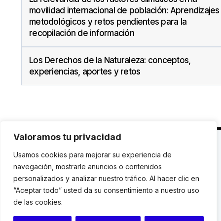
movilidad internacional de población: Aprendizajes
metodológicos y retos pendientes para la
recopilación de información
Los Derechos de la Naturaleza: conceptos,
experiencias, aportes y retos
Valoramos tu privacidad
C. Avinyó 44, 2n | 08002 Barcelona |
T.: +34 93
Usamos cookies para mejorar su experiencia de
119 03 72
|
institut@idhc.org
navegación, mostrarle anuncios o contenidos
personalizados y analizar nuestro tráfico. Al hacer clic en
© Institut de Drets Humans de Catalunya.
“Aceptar todo” usted da su consentimiento a nuestro uso
de las cookies.
Aviso legal
|
Cookies
|
Contacto