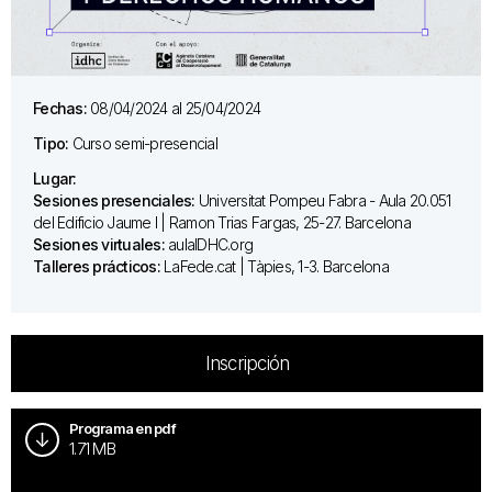
Fechas:
08/04/2024 al 25/04/2024
Tipo:
Curso semi-presencial
Lugar:
Sesiones presenciales:
Universitat Pompeu Fabra - Aula 20.051
del Edificio Jaume I | Ramon Trias Fargas, 25-27. Barcelona
Sesiones virtuales:
aulaIDHC.org
Talleres prácticos:
LaFede.cat | Tàpies, 1-3. Barcelona
Inscripción
Programa en pdf
1.71 MB