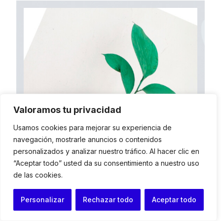
Valoramos tu privacidad
Usamos cookies para mejorar su experiencia de
navegación, mostrarle anuncios o contenidos
personalizados y analizar nuestro tráfico. Al hacer clic en
“Aceptar todo” usted da su consentimiento a nuestro uso
de las cookies.
VII Jornadas Formativas para la Defensa Jurídica del
Personalizar
Rechazar todo
Aceptar todo
Medio Ambiente