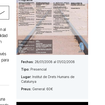
n al
lidad
n
avés
s
para
Fechas:
28/01/2008 al 01/02/2008
Tipo:
Presencial
Lugar:
Institut de Drets Humans de
Catalunya
Preus:
General: 60€
una