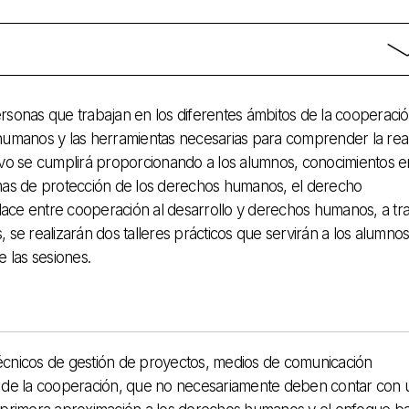
rsonas
que trabajan en los
diferentes
ámbitos
de la cooperació
humanos y
las herramientas necesarias para
comprender
la rea
ivo
se cumplirá
proporcionando
a los alumnos
, conocimientos
e
mas
de protección de los
derechos
humanos,
el
derecho
lace
entre
cooperación al desarrollo y
derechos
humanos,
a tr
s
, se realizarán dos
talleres
prácticos
que servirán
a los alumno
e
las
sesiones.
écnicos de gestión
de proyectos,
medios
de comunicación
de la cooperación
, que no necesariamente
deben
contar con 