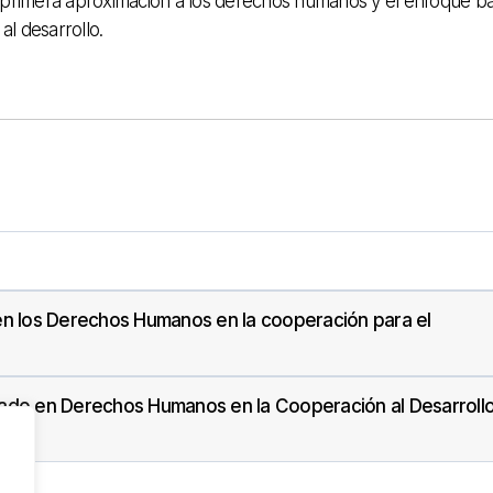
 primera
aproximación a los
derechos humanos
y
el enfoque b
al
desarrollo.
en los Derechos Humanos en la cooperación para el
ado en Derechos Humanos en la Cooperación al Desarrollo