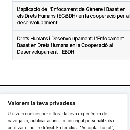
L'aplicació de l'Enfocament de Gènere i Basat en
els Drets Humans (EGiBDH) en la cooperació per al
desenvolupament
Drets Humans i Desenvolupament: L'Enfocament
Basat en Drets Humans en la Cooperació al
Desenvolupament - EBDH
Valorem la teva privadesa
C. Avinyó 44, 2n | 08002 Barcelona |
T.: +34 93
119 03 72
|
institut@idhc.org
Utilitzem cookies per millorar la teva experiència de
navegació, publicar anuncis o contingut personalitzats i
© Institut de Drets Humans de Catalunya.
analitzar el nostre trànsit. En fer clic a "Acceptar-ho tot",