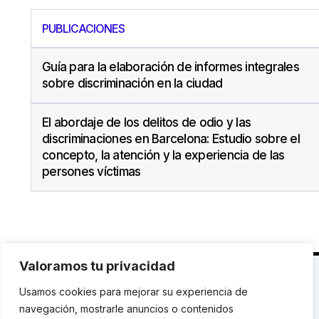
PUBLICACIONES
Guía para la elaboración de informes integrales
sobre discriminación en la ciudad
El abordaje de los delitos de odio y las
discriminaciones en Barcelona: Estudio sobre el
concepto, la atención y la experiencia de las
persones víctimas
Valoramos tu privacidad
C. Avinyó 44, 2n | 08002 Barcelona |
T.: +34 93
Usamos cookies para mejorar su experiencia de
119 03 72
|
institut@idhc.org
navegación, mostrarle anuncios o contenidos