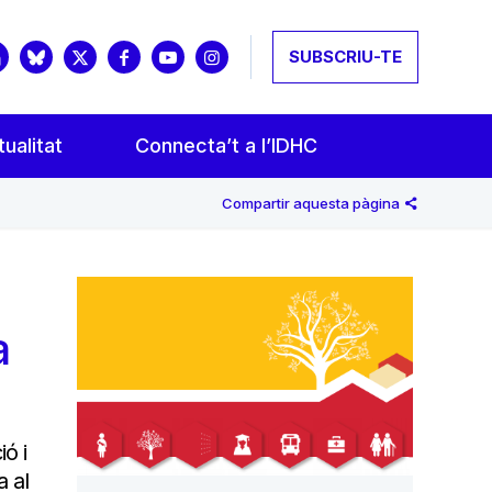
SUBSCRIU-TE
ualitat
Connecta’t a l’IDHC
Compartir aquesta pàgina
a
ió i
a al