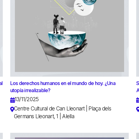
al
Los derechos humanos en el mundo de hoy. ¿Una
S
utopía irrealizable?
A
13/11/2025
Centre Cultural de Can Lleonart | Plaça dels
Germans Lleonart, 1 | Alella