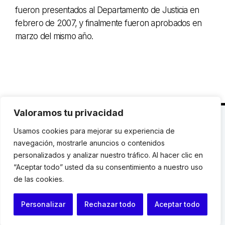
fueron presentados al Departamento de Justicia en
febrero de 2007, y finalmente fueron aprobados en
marzo del mismo año.
Valoramos tu privacidad
C. Avinyó 44, 2n | 08002 Barcelona |
T.: +34 93
Usamos cookies para mejorar su experiencia de
119 03 72
|
institut@idhc.org
navegación, mostrarle anuncios o contenidos
personalizados y analizar nuestro tráfico. Al hacer clic en
© Institut de Drets Humans de Catalunya.
“Aceptar todo” usted da su consentimiento a nuestro uso
de las cookies.
Aviso legal
|
Cookies
|
Contacto
Personalizar
Rechazar todo
Aceptar todo
Programación web: Space Bits