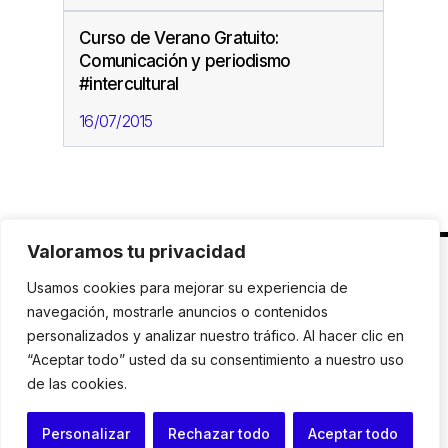
Curso de Verano Gratuito:
Comunicación y periodismo
#intercultural
16/07/2015
Valoramos tu privacidad
C. Avinyó 44, 2n | 08002 Barcelona |
T.: +34 93
Usamos cookies para mejorar su experiencia de
119 03 72
|
institut@idhc.org
navegación, mostrarle anuncios o contenidos
personalizados y analizar nuestro tráfico. Al hacer clic en
© Institut de Drets Humans de Catalunya.
“Aceptar todo” usted da su consentimiento a nuestro uso
de las cookies.
Aviso legal
|
Cookies
|
Contacto
Personalizar
Rechazar todo
Aceptar todo