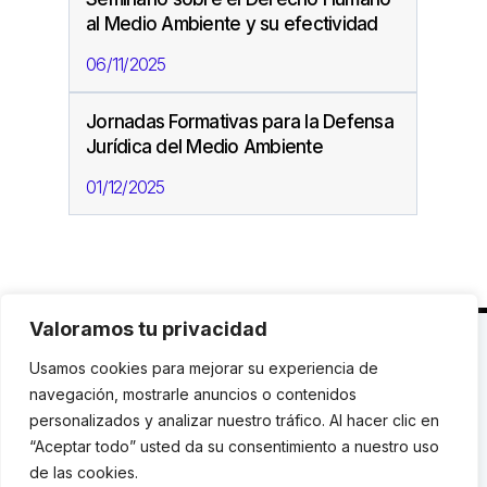
al Medio Ambiente y su efectividad
06/11/2025
Jornadas Formativas para la Defensa
Jurídica del Medio Ambiente
01/12/2025
Valoramos tu privacidad
C. Avinyó 44, 2n | 08002 Barcelona |
T.: +34 93
Usamos cookies para mejorar su experiencia de
119 03 72
|
institut@idhc.org
navegación, mostrarle anuncios o contenidos
personalizados y analizar nuestro tráfico. Al hacer clic en
© Institut de Drets Humans de Catalunya.
“Aceptar todo” usted da su consentimiento a nuestro uso
de las cookies.