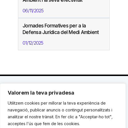
Ambient i la seva efectivitat
06/11/2025
Jornades Formatives per a la
Defensa Jurídica del Medi Ambient
01/12/2025
Valorem la teva privadesa
C. Avinyó 44, 2n | 08002 Barcelona |
T.: +34 93
119 03 72
|
institut@idhc.org
Utilitzem cookies per millorar la teva experiència de
navegació, publicar anuncis o contingut personalitzats i
© Institut de Drets Humans de Catalunya.
analitzar el nostre trànsit. En fer clic a "Acceptar-ho tot",
acceptes l'ús que fem de les cookies.