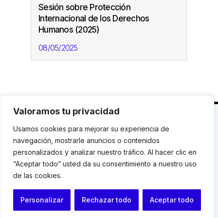
Sesión sobre Protección
Internacional de los Derechos
Humanos (2025)
08/05/2025
Valoramos tu privacidad
C. Avinyó 44, 2n | 08002 Barcelona |
T.: +34 93
Usamos cookies para mejorar su experiencia de
119 03 72
|
institut@idhc.org
navegación, mostrarle anuncios o contenidos
personalizados y analizar nuestro tráfico. Al hacer clic en
© Institut de Drets Humans de Catalunya.
“Aceptar todo” usted da su consentimiento a nuestro uso
de las cookies.
Aviso legal
|
Cookies
|
Contacto
Personalizar
Rechazar todo
Aceptar todo
Programación web: Space Bits