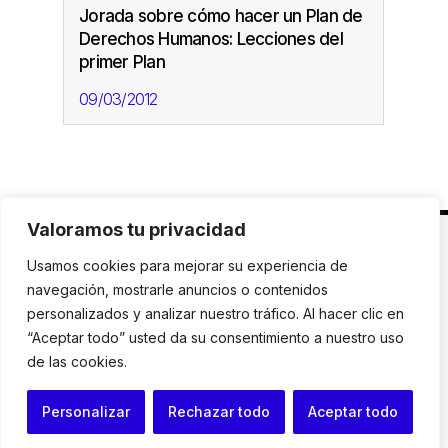
Jorada sobre cómo hacer un Plan de
Derechos Humanos: Lecciones del
primer Plan
09/03/2012
Valoramos tu privacidad
C. Avinyó 44, 2n | 08002 Barcelona |
T.: +34 93
Usamos cookies para mejorar su experiencia de
119 03 72
|
institut@idhc.org
navegación, mostrarle anuncios o contenidos
personalizados y analizar nuestro tráfico. Al hacer clic en
© Institut de Drets Humans de Catalunya.
“Aceptar todo” usted da su consentimiento a nuestro uso
de las cookies.
Aviso legal
|
Cookies
|
Contacto
Personalizar
Rechazar todo
Aceptar todo
Programación web: Space Bits