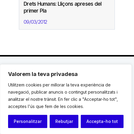
Drets Humans: Lliçons apreses del
primer Pla
09/03/2012
Valorem la teva privadesa
C. Avinyó 44, 2n | 08002 Barcelona |
T.: +34 93
119 03 72
|
institut@idhc.org
Utilitzem cookies per millorar la teva experiència de
navegació, publicar anuncis o contingut personalitzats i
© Institut de Drets Humans de Catalunya.
analitzar el nostre trànsit. En fer clic a "Acceptar-ho tot",
acceptes l'ús que fem de les cookies.
Avis legal
|
Cookies
|
Contacte
Personalitzar
Rebutjar
Accepta-ho tot
Programació web: Space Bits