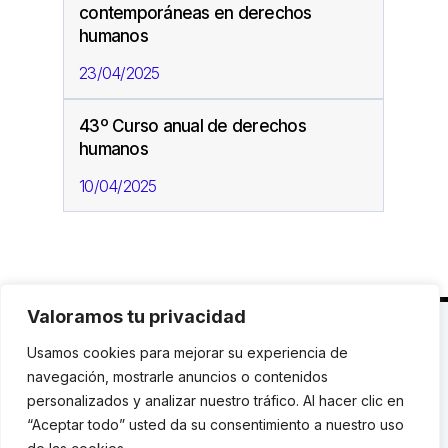
contemporáneas en derechos
humanos
23/04/2025
43º Curso anual de derechos
humanos
10/04/2025
Valoramos tu privacidad
C. Avinyó 44, 2n | 08002 Barcelona |
T.: +34 93
Usamos cookies para mejorar su experiencia de
119 03 72
|
institut@idhc.org
navegación, mostrarle anuncios o contenidos
personalizados y analizar nuestro tráfico. Al hacer clic en
© Institut de Drets Humans de Catalunya.
“Aceptar todo” usted da su consentimiento a nuestro uso