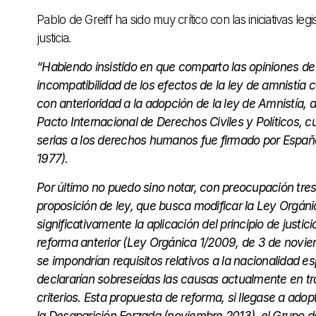
Pablo de Greiff ha sido muy crítico con las iniciativas leg
justicia.
“Habiendo insistido en que comparto las opiniones de 
incompatibilidad de los efectos de la ley de amnistía
con anterioridad a la adopción de la ley de Amnistía,
Pacto Internacional de Derechos Civiles y Políticos, cu
serias a los derechos humanos fue firmado por España 
1977).
Por último no puedo sino notar, con preocupación tres
proposición de ley, que busca modificar la Ley Orgánica 
significativamente la aplicación del principio de justic
reforma anterior (Ley Orgánica 1/2009, de 3 de novi
se impondrían requisitos relativos a la nacionalidad e
declararían sobreseídas las causas actualmente en tr
criterios. Esta propuesta de reforma, si llegase a ado
la Desaparición Forzada (noviembre 2013), el Grupo d