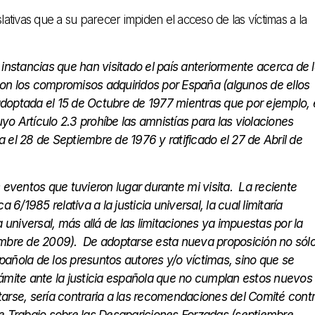
islativas que a su parecer impiden el acceso de las víctimas a la
instancias que han visitado el país anteriormente acerca de 
 con los compromisos adquiridos por España (algunos de ellos
 adoptada el 15 de Octubre de 1977 mientras que por ejemplo, 
yo Artículo 2.3 prohíbe las amnistías para las violaciones
el 28 de Septiembre de 1976 y ratificado el 27 de Abril de
 eventos que tuvieron lugar durante mi visita. La reciente
6/1985 relativa a la justicia universal, la cual limitaría
ia universal, más allá de las limitaciones ya impuestas por la
embre de 2009). De adoptarse esta nueva proposición no sól
spañola de los presuntos autores y/o víctimas, sino que se
ámite ante la justicia española que no cumplan estos nuevos
ptarse, sería contraria a las recomendaciones del Comité cont
e Trabajo sobre las Desapariciones Forzadas (septiembre