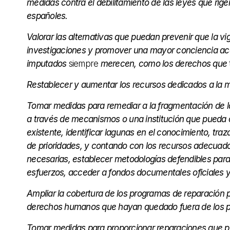
medidas contra el debilitamiento de las leyes que rigen 
españoles.
Valorar las alternativas que puedan prevenir que la vi
investigaciones y promover una mayor conciencia acer
imputados
siempre
merecen, como los derechos que
Restablecer y aumentar los recursos dedicados a la me
Tomar medidas para remediar a la fragmentación de las
a través de mecanismos o una institución que pueda c
existente, identificar lagunas en el conocimiento, tr
de prioridades, y contando con los recursos adecuados
necesarias, establecer metodologías defendibles para 
esfuerzos, acceder a fondos documentales oficiales y 
Ampliar la cobertura de los programas de reparación pa
derechos humanos que hayan quedado fuera de los p
Tomar medidas para proporcionar reparaciones que pu