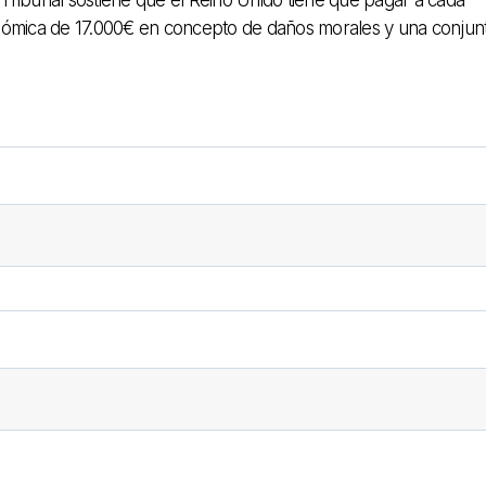
 el Tribunal sostiene que el Reino Unido tiene que pagar a cada
ómica de 17.000€ en concepto de daños morales y una conjun