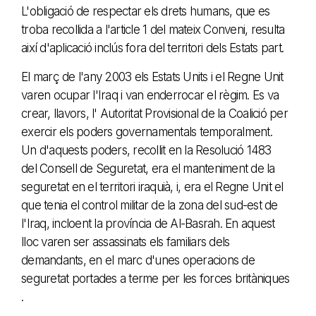
L'obligació de respectar els drets humans, que es
troba recollida a l'article 1 del mateix Conveni, resulta
així d'aplicació inclús fora del territori dels Estats part.
El març de l'any 2003 els Estats Units i el Regne Unit
varen ocupar l'Iraq i van enderrocar el règim. Es va
crear, llavors, l' Autoritat Provisional de la Coalició per
exercir els poders governamentals temporalment.
Un d'aquests poders, recollit en la Resolució 1483
del Consell de Seguretat, era el manteniment de la
seguretat en el territori iraquià, i, era el Regne Unit el
que tenia el control militar de la zona del sud-est de
l'Iraq, incloent la província de Al-Basrah. En aquest
lloc varen ser assassinats els familiars dels
demandants, en el marc d'unes operacions de
seguretat portades a terme per les forces britàniques
.