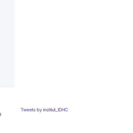
Tweets by institut_IDHC
n