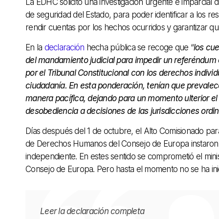
La EDHC solicitó una investigación urgente e imparcial 
de seguridad del Estado, para poder identificar a los 
rendir cuentas por los hechos ocurridos y garantizar que
En la
declaración
hecha pública se recoge que “
los cu
del mandamiento judicial para impedir un referéndu
por el Tribunal Constitucional con los derechos indivi
ciudadanía. En esta ponderación, tenían que prevalece
manera pacífica, dejando para un momento ulterior el 
desobediencia a decisiones de las jurisdicciones ordin
Días después del 1 de octubre, el Alto Comisionado pa
de Derechos Humanos del Consejo de Europa instaron al 
independiente. En estes sentido se comprometió el minis
Consejo de Europa. Pero hasta el momento no se ha inic
Leer la declaración completa