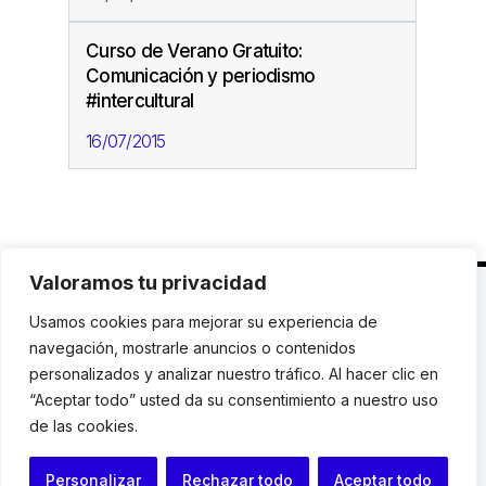
Curso de Verano Gratuito:
Comunicación y periodismo
#intercultural
16/07/2015
Valoramos tu privacidad
C. Avinyó 44, 2n | 08002 Barcelona |
T.: +34 93
Usamos cookies para mejorar su experiencia de
119 03 72
|
institut@idhc.org
navegación, mostrarle anuncios o contenidos
personalizados y analizar nuestro tráfico. Al hacer clic en
© Institut de Drets Humans de Catalunya.
“Aceptar todo” usted da su consentimiento a nuestro uso
de las cookies.
Aviso legal
|
Cookies
|
Contacto
Personalizar
Rechazar todo
Aceptar todo