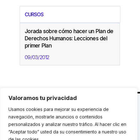
CURSOS
Jorada sobre cómo hacer un Plan de
Derechos Humanos: Lecciones del
primer Plan
09/03/2012
Valoramos tu privacidad
C. Avinyó 44, 2n | 08002 Barcelona |
T.: +34 93
Usamos cookies para mejorar su experiencia de
119 03 72
|
institut@idhc.org
navegación, mostrarle anuncios o contenidos
personalizados y analizar nuestro tráfico. Al hacer clic en
© Institut de Drets Humans de Catalunya.
“Aceptar todo” usted da su consentimiento a nuestro uso
de las cookies.