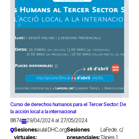
Curso de derechos humanos para el Tercer Sector: De
la acción local a la internacional
8874
29/04/2024 al 27/05/2024
Sesiones
aulaIDHC.org
Sesiones
LaFede. c/
virtuales:
presenciales:
Tàpies 1.