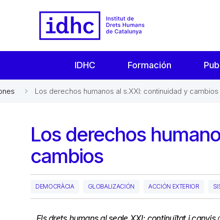
IDHC
Formación
Pub
iones
Los derechos humanos al s.XXI: continuidad y cambios
Los derechos humanos 
cambios
DEMOCRÀCIA
GLOBALIZACIÓN
ACCIÓN EXTERIOR
SI
Els drets humans al segle XXI: continuïtat i canvis