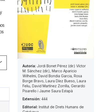
 y
hos
los
Autoría:
Jordi Bonet Pérez (dir.) Víctor
M. Sánchez (dir.), Marco Aparicio
Wilhelmi, David Bondia Garcia, Rosa
Borge Bravo, Laura Díez Bueso, Laura
Feliu, David Martínez Zorrilla, Gerardo
Pisarello i Jaume Saura Estapà
Extensión:
444
Editorial:
Institut de Drets Humans de
Catalunya