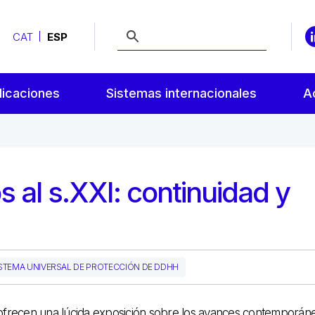
CAT
ESP
licaciones
Sistemas internacionales
A
al s.XXI: continuidad y
STEMA UNIVERSAL DE PROTECCIÓN DE DDHH
ofrecen una lúcida exposición sobre los avances contemporán