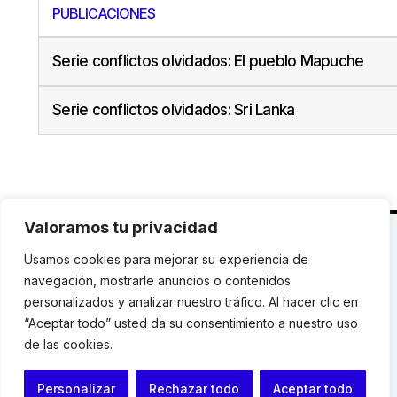
PUBLICACIONES
Serie conflictos olvidados: El pueblo Mapuche
Serie conflictos olvidados: Sri Lanka
Valoramos tu privacidad
C. Avinyó 44, 2n | 08002 Barcelona |
T.: +34 93
Usamos cookies para mejorar su experiencia de
119 03 72
|
institut@idhc.org
navegación, mostrarle anuncios o contenidos
personalizados y analizar nuestro tráfico. Al hacer clic en
© Institut de Drets Humans de Catalunya.
“Aceptar todo” usted da su consentimiento a nuestro uso
de las cookies.
Aviso legal
|
Cookies
|
Contacto
Personalizar
Rechazar todo
Aceptar todo