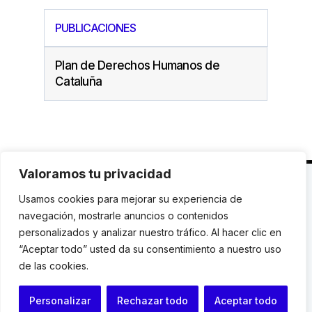
PUBLICACIONES
Plan de Derechos Humanos de
Cataluña
Valoramos tu privacidad
C. Avinyó 44, 2n | 08002 Barcelona |
T.: +34 93
Usamos cookies para mejorar su experiencia de
119 03 72
|
institut@idhc.org
navegación, mostrarle anuncios o contenidos
personalizados y analizar nuestro tráfico. Al hacer clic en
© Institut de Drets Humans de Catalunya.
“Aceptar todo” usted da su consentimiento a nuestro uso
de las cookies.
Aviso legal
|
Cookies
|
Contacto
Personalizar
Rechazar todo
Aceptar todo
Programación web: Space Bits