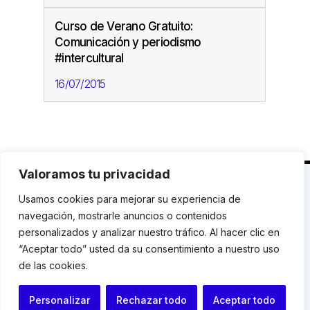
Curso de Verano Gratuito:
Comunicación y periodismo
#intercultural
16/07/2015
Valoramos tu privacidad
C. Avinyó 44, 2n | 08002 Barcelona |
T.: +34 93
Usamos cookies para mejorar su experiencia de
119 03 72
|
institut@idhc.org
navegación, mostrarle anuncios o contenidos
personalizados y analizar nuestro tráfico. Al hacer clic en
© Institut de Drets Humans de Catalunya.
“Aceptar todo” usted da su consentimiento a nuestro uso
de las cookies.
Aviso legal
|
Cookies
|
Contacto
Personalizar
Rechazar todo
Aceptar todo