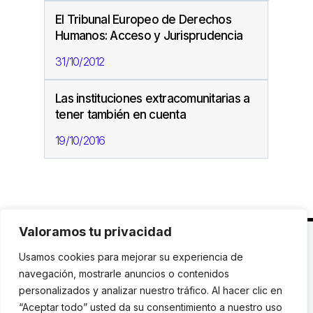
El Tribunal Europeo de Derechos
Humanos: Acceso y Jurisprudencia
31/10/2012
Las instituciones extracomunitarias a
tener también en cuenta
19/10/2016
Valoramos tu privacidad
C. Avinyó 44, 2n | 08002 Barcelona |
T.: +34 93
Usamos cookies para mejorar su experiencia de
119 03 72
|
institut@idhc.org
navegación, mostrarle anuncios o contenidos
personalizados y analizar nuestro tráfico. Al hacer clic en
© Institut de Drets Humans de Catalunya.
“Aceptar todo” usted da su consentimiento a nuestro uso