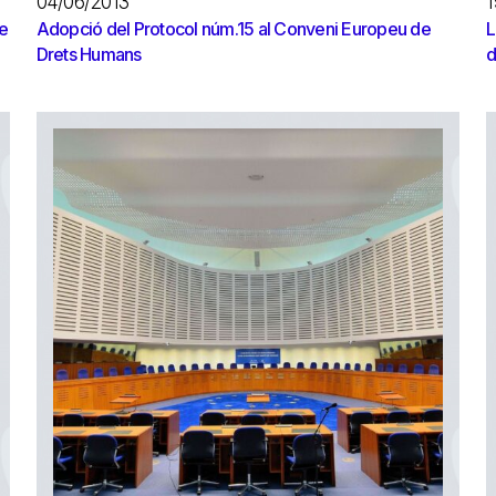
04/06/2013
1
de
Adopció del Protocol núm.15 al Conveni Europeu de
L
Drets Humans
d