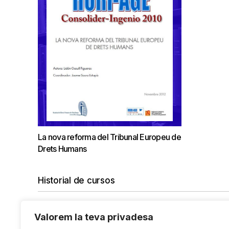
La nova reforma del Tribunal Europeu de
Drets Humans
Historial de cursos
Valorem la teva privadesa
No hi ha cap curs amb el filtre seleccionat.