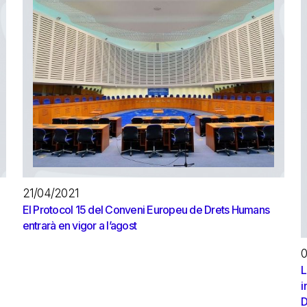
21/04/2021
El Protocol 15 del Conveni Europeu de Drets Humans
entrarà en vigor a l’agost
0
L
i
D