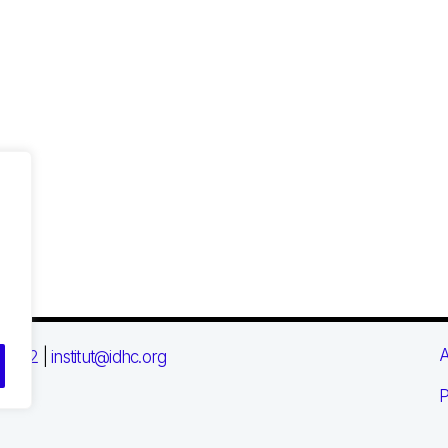
A
 03 72
|
institut@idhc.org
P