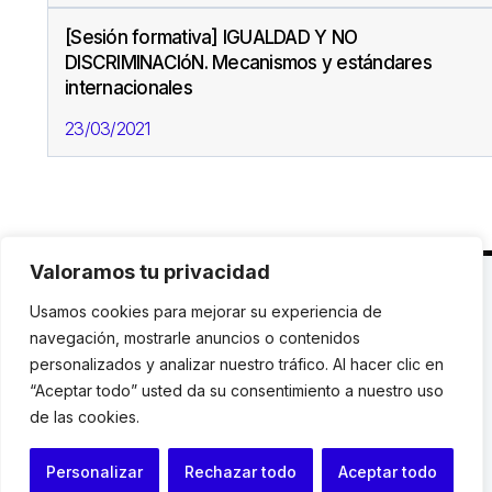
[Sesión formativa] IGUALDAD Y NO
DISCRIMINACIóN. Mecanismos y estándares
internacionales
23/03/2021
Valoramos tu privacidad
C. Avinyó 44, 2n | 08002 Barcelona |
T.: +34 93
Usamos cookies para mejorar su experiencia de
119 03 72
|
institut@idhc.org
navegación, mostrarle anuncios o contenidos
personalizados y analizar nuestro tráfico. Al hacer clic en
© Institut de Drets Humans de Catalunya.
“Aceptar todo” usted da su consentimiento a nuestro uso
de las cookies.
Aviso legal
|
Cookies
|
Contacto
Personalizar
Rechazar todo
Aceptar todo
Programación web: Space Bits