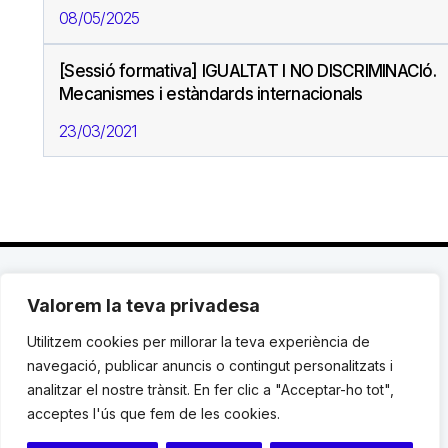
08/05/2025
[Sessió formativa] IGUALTAT I NO DISCRIMINACIó.
Mecanismes i estàndards internacionals
23/03/2021
Valorem la teva privadesa
C. Avinyó 44, 2n | 08002 Barcelona |
T.: +34 93
119 03 72
|
institut@idhc.org
Utilitzem cookies per millorar la teva experiència de
navegació, publicar anuncis o contingut personalitzats i
© Institut de Drets Humans de Catalunya.
analitzar el nostre trànsit. En fer clic a "Acceptar-ho tot",
acceptes l'ús que fem de les cookies.
Avis legal
|
Cookies
|
Contacte