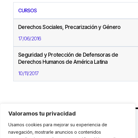
CURSOS
Derechos Sociales, Precarización y Género
17/06/2016
Seguridad y Protección de Defensoras de
Derechos Humanos de América Latina
10/11/2017
Valoramos tu privacidad
C. Avinyó 44, 2n | 08002 Barcelona |
T.: +34 93
Usamos cookies para mejorar su experiencia de
119 03 72
|
institut@idhc.org
navegación, mostrarle anuncios o contenidos