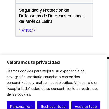
Seguridad y Protección de
Defensoras de Derechos Humanos
de América Latina
10/11/2017
Valoramos tu privacidad
C. Avinyó 44, 2n | 08002 Barcelona |
T.: +34 93
Usamos cookies para mejorar su experiencia de
119 03 72
|
institut@idhc.org
navegación, mostrarle anuncios o contenidos
personalizados y analizar nuestro tráfico. Al hacer clic en
© Institut de Drets Humans de Catalunya.
“Aceptar todo” usted da su consentimiento a nuestro uso
de las cookies.
Aviso legal
|
Cookies
|
Contacto
Personalizar
Rechazar todo
Aceptar todo