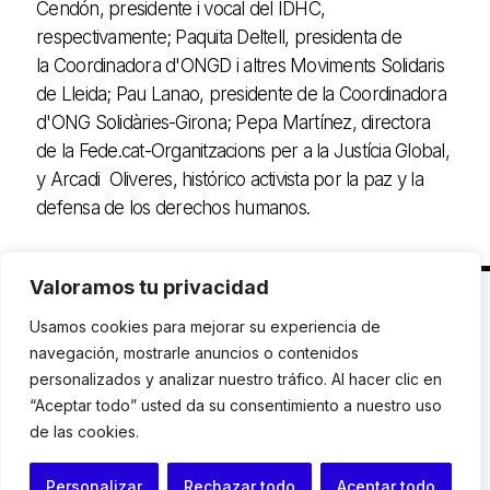
Cendón, presidente i vocal del IDHC,
respectivamente; Paquita Deltell, presidenta de
la Coordinadora d'ONGD i altres Moviments Solidaris
de Lleida; Pau Lanao, presidente de la Coordinadora
d'ONG Solidàries-Girona; Pepa Martínez, directora
de la Fede.cat-Organitzacions per a la Justícia Global,
y Arcadi Oliveres, histórico activista por la paz y la
defensa de los derechos humanos.
Valoramos tu privacidad
C. Avinyó 44, 2n | 08002 Barcelona |
T.: +34 93
Usamos cookies para mejorar su experiencia de
119 03 72
|
institut@idhc.org
navegación, mostrarle anuncios o contenidos
personalizados y analizar nuestro tráfico. Al hacer clic en
© Institut de Drets Humans de Catalunya.
“Aceptar todo” usted da su consentimiento a nuestro uso
de las cookies.
Aviso legal
|
Cookies
|
Contacto
Personalizar
Rechazar todo
Aceptar todo