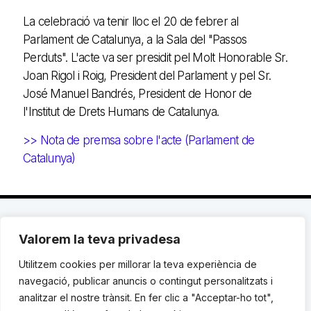
La celebració va tenir lloc el 20 de febrer al
Parlament de Catalunya, a la Sala del "Passos
Perduts". L'acte va ser presidit pel Molt Honorable Sr.
Joan Rigol i Roig, President del Parlament y pel Sr.
José Manuel Bandrés, President de Honor de
l'Institut de Drets Humans de Catalunya.
>> Nota de premsa sobre l'acte (Parlament de
Catalunya)
Valorem la teva privadesa
C. Avinyó 44, 2n | 08002 Barcelona |
T.: +34 93
119 03 72
|
institut@idhc.org
Utilitzem cookies per millorar la teva experiència de
navegació, publicar anuncis o contingut personalitzats i
© Institut de Drets Humans de Catalunya.
analitzar el nostre trànsit. En fer clic a "Acceptar-ho tot",