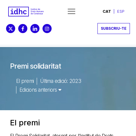
CAT
ESP
SUBSCRIU-TE
Premi solidaritat
El premi
Última edició: 2023
Edicions anteriors
El premi
El Premi Solidaritat, atorgat per l'Institut de Drets