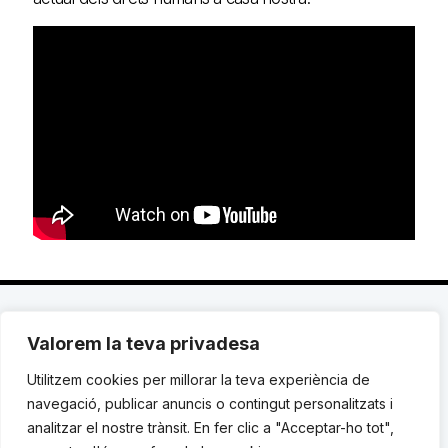
Valorem la teva privadesa
C. Avinyó 44, 2n | 08002 Barcelona |
T.: +34 93
119 03 72
|
institut@idhc.org
Utilitzem cookies per millorar la teva experiència de
navegació, publicar anuncis o contingut personalitzats i
© Institut de Drets Humans de Catalunya.
analitzar el nostre trànsit. En fer clic a "Acceptar-ho tot",