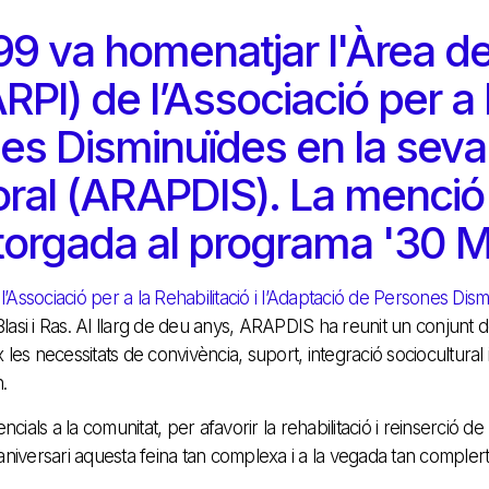
999 va homenatjar l'Àrea de
RPI) de l’Associació per a l
es Disminuïdes en la seva
oral (ARAPDIS). La menció
torgada al programa '30 M
l’Associació per a la Rehabilitació i l’Adaptació de Persones Dis
Blasi i Ras. Al llarg de deu anys, ARAPDIS ha reunit un conjunt d
les necessitats de convivència, suport, integració sociocultural i
.
ials a la comunitat, per afavorir la rehabilitació i reinserció 
 aniversari aquesta feina tan complexa i a la vegada tan compler