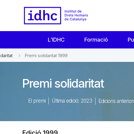
L’IDHC
Formació
Pu
daritat
Premi solidaritat 1999
Premi solidaritat
El premi
Última edició: 2023
Edicions anterio
Edició 1999