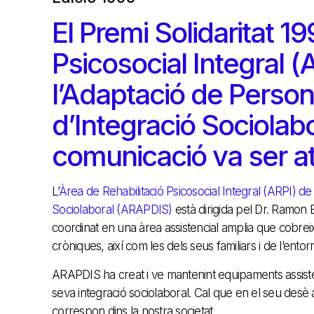
El Premi Solidaritat 1
Psicosocial Integral (A
l’Adaptació de Person
d’Integració Sociolab
comunicació va ser a
L’
Àrea de Rehabilitació Psicosocial Integral (ARPI) de 
Sociolaboral (ARAPDIS)
està dirigida pel Dr. Ramon 
coordinat en una àrea assistencial amplia que cobreix 
cròniques, així com les dels seus familiars i de l’entorn
ARAPDIS ha creat i ve mantenint equipaments assistenc
seva integració sociolaboral. Cal que en el seu desè
correspon dins la nostra societat.