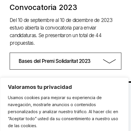
Convocatoria 2023
Del 10 de septiembre al 10 de diciembre de 2023
estuvo abierta la convocatoria para enviar
candidaturas. Se presentaron un total de 44
propuestas.
Bases del Premi Solidaritat 2023
Valoramos tu privacidad
C. Avinyó 44, 2n | 08002 Barcelona |
T.: +34 93
Usamos cookies para mejorar su experiencia de
119 03 72
|
institut@idhc.org
navegación, mostrarle anuncios o contenidos
personalizados y analizar nuestro tráfico. Al hacer clic en
© Institut de Drets Humans de Catalunya.
“Aceptar todo” usted da su consentimiento a nuestro uso
de las cookies.