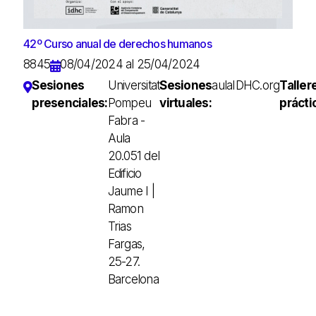
42º Curso anual de derechos humanos
8845
08/04/2024 al 25/04/2024
Sesiones
Universitat
Sesiones
aulaIDHC.org
Taller
presenciales:
Pompeu
virtuales:
prácti
Fabra -
Aula
20.051 del
Edificio
Jaume I |
Ramon
Trias
Fargas,
25-27.
Barcelona